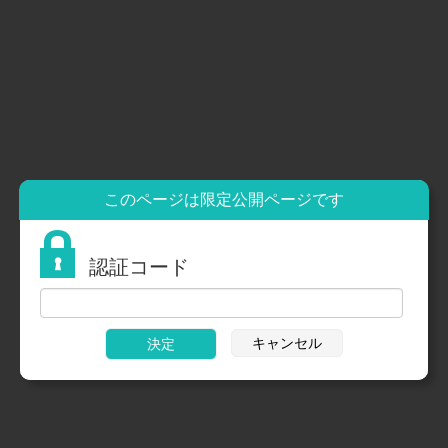
ホーム
ホーム
組合員専用
組織概略
組合員専用
リンク
青年婦人協議会
このページは限定公開ページです
認証コード
キャンセル